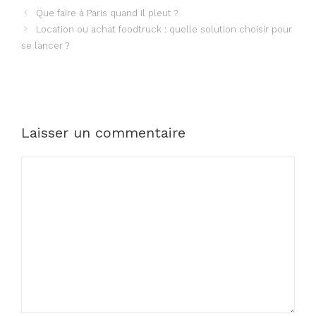
Que faire à Paris quand il pleut ?
Location ou achat foodtruck : quelle solution choisir pour
se lancer ?
Laisser un commentaire
Commentaire